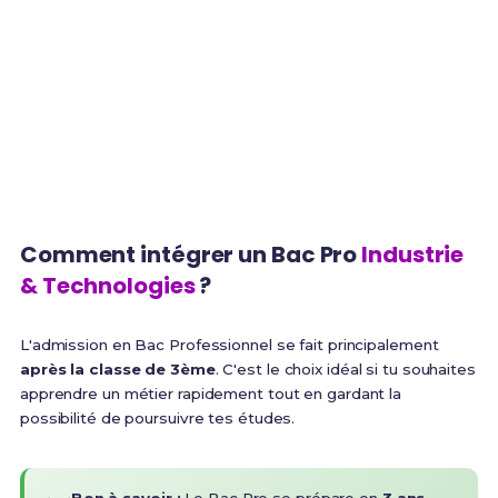
3 ans
2 000€
Durée de la formation
Salaire débutant
90%
BTS
CDI à 6 mois
Poursuite d'études
Comment intégrer un Bac Pro
Industrie
& Technologies
?
L'admission en Bac Professionnel se fait principalement
après la classe de 3ème
. C'est le choix idéal si tu souhaites
apprendre un métier rapidement tout en gardant la
possibilité de poursuivre tes études.