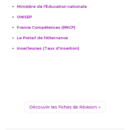
Ministère de l'Éducation nationale
ONISEP
France Compétences (RNCP)
Le Portail de l'Alternance
InserJeunes (Taux d'insertion)
Prêt(e) à réviser ?
Accède à nos Fiches de Révision complètes pour
réussir ton Bac Pro Fonderie et assure ta réussite
dans le secteur Industrie & Technologies.
Découvrir les Fiches de Révision →