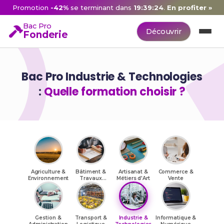
Promotion
-42%
se terminant dans
19:39:23
.
En profiter »
Bac Pro
Découvrir
Fonderie
Bac Pro Industrie & Technologies
:
Quelle formation choisir ?
Agriculture &
Bâtiment &
Artisanat &
Commerce &
Environnement
Travaux
Métiers d'Art
Vente
Publics
Gestion &
Transport &
Industrie &
Informatique &