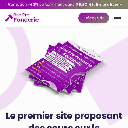
Promotion
-42%
se terminant dans
06:50:42
.
En profiter »
Bac Pro
Découvrir
Fonderie
Le premier site proposant
des cours sur le