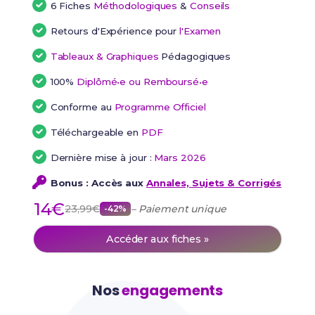
6 Fiches
Méthodologiques
&
Conseils
Retours d'Expérience pour
l'Examen
Tableaux & Graphiques
Pédagogiques
100%
Diplômé•e ou Remboursé•e
Conforme au
Programme Officiel
Téléchargeable en
PDF
Dernière mise à jour :
Mars 2026
Bonus : Accès aux
Annales, Sujets & Corrigés
14€
23,99€
– Paiement unique
-42%
Accéder aux fiches »
Nos
engagements