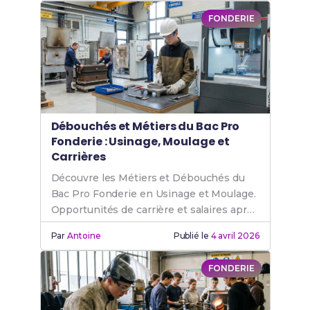
CPF
, l'organisme
France Travail
, le
plan de
FONDERIE
licenciement
ou encore des
aides régionales
spécifiques
.
Débouchés et Métiers du Bac Pro
Fonderie : Usinage, Moulage et
Carrières
Découvre les Métiers et Débouchés du
Bac Pro Fonderie en Usinage et Moulage.
Opportunités de carrière et salaires après
ta formation.
Par
Antoine
Publié le
4 avril 2026
FONDERIE