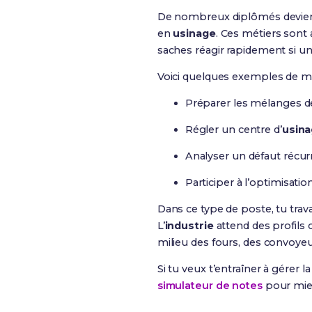
De nombreux diplômés devi
en
usinage
. Ces métiers sont
saches réagir rapidement si un
Voici quelques exemples de mi
Préparer les mélanges de 
Régler un centre d’
usin
Analyser un défaut récur
Participer à l’optimisati
Dans ce type de poste, tu trav
L’
industrie
attend des profils c
milieu des fours, des convoye
Si tu veux t’entraîner à gérer
simulateur de notes
pour mieux