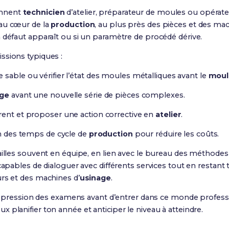
ennent
technicien
d’atelier, préparateur de moules ou opérate
 au cœur de la
production
, au plus près des pièces et des mac
 défaut apparaît ou si un paramètre de procédé dérive.
ssions typiques :
sable ou vérifier l’état des moules métalliques avant le
moul
age
avant une nouvelle série de pièces complexes.
rent et proposer une action corrective en
atelier
.
on des temps de cycle de
production
pour réduire les coûts.
ailles souvent en équipe, en lien avec le bureau des méthodes 
apables de dialoguer avec différents services tout en restant trè
urs et des machines d’
usinage
.
 la pression des examens avant d’entrer dans ce monde professi
 planifier ton année et anticiper le niveau à atteindre.