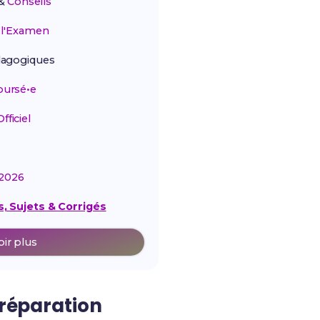
&
Conseils
r
l'Examen
agogiques
ursé•e
ficiel
2026
, Sujets & Corrigés
oir plus
préparation