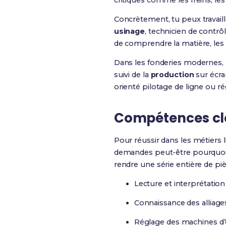
critiques comme les freins, l
Concrètement, tu peux trava
usinage
, technicien de contrô
de comprendre la matière, les
Dans les fonderies modernes, l
suivi de la
production
sur écra
orienté pilotage de ligne ou 
Compétences clés
Pour réussir dans les métiers li
demandes peut-être pourquoi on
rendre une série entière de pièc
Lecture et interprétati
Connaissance des alliages
Réglage des machines d’