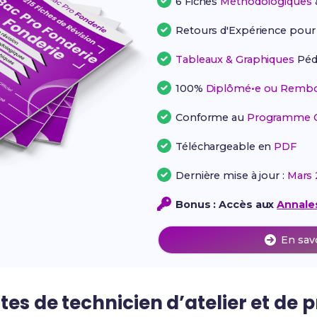
6 Fiches
Méthodologiques
Retours d'Expérience pou
Tableaux & Graphiques
Péd
100%
Diplômé•e ou Rembo
Conforme au
Programme Of
Téléchargeable en
PDF
Dernière mise à jour :
Mars 
Bonus : Accès aux
Annales
En sav
tes de technicien d’atelier et de 