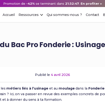
Promotion de
-42%
se terminant dans
21:32:46
.
En profiter »
Accueil
Ressources
Qui sommes-nous ?
Contact
B
du Bac Pro Fonderie : Usinage
Publié le
4 avril 2026
 les
métiers liés à l’usinage
et au
moulage
dans la
Fonderie
rrain ? Ici, on va passer en revue des exemples concrets de pos
jet et à donner du sens à ta formation.