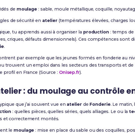
édés de
moulage
: sable, moule métallique, coquille, noyautag
ègles de sécurité en
atelier
(températures élevées, charges lo
ique, tu apprends aussi à organiser la
production
: temps de c
res, criques, défauts dimensionnels). Ces compétences sont di
ie
.
montrent par exemple que les jeunes formés en fonderie au n
ou trouvent un emploi dans les secteurs des transports et de 
e profil en France (Source :
Onisep.fr
).
telier : du moulage au contrôle e
typique que j’ai souvent vue en
atelier
de
Fonderie
. Le matin, 
ction
: quelles pièces, quelles séries, quels alliages. Le ou la
te
es et correctement montés.
rent le
moulage
: mise en place du sable ou des coquilles, p