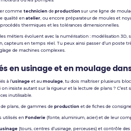
es moteurs ou les pompes.
iller comme
technicien
de
production
sur une ligne de moula
le qualité en
atelier
, ou encore préparateur de moules et no
 procédés thermiques et les tolérances dimensionnelles.
es métiers évoluent avec la numérisation : modélisation 3D, 
n, capteurs en temps réel. Tu peux ainsi passer d’un poste tr
réglage de machines complexes.
 en usinage et en moulage dans c
és à l’
usinage
et au
moulage
, tu dois maîtriser plusieurs bl
 insiste autant sur la rigueur et la lecture de plans ? C’est 
es inutilisable.
on de plans, de gammes de
production
et de fiches de consigne
 utilisés en
Fonderie
(fonte, aluminium, acier) et de leur co
usinage
(tours, centres d’usinage, perceuses) et contrôle des